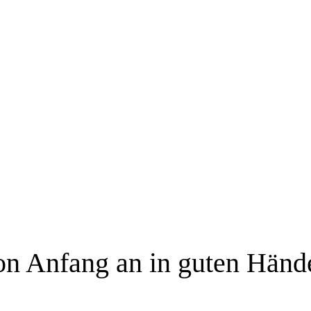
me Stefanie N
on Anfang an in guten Händ